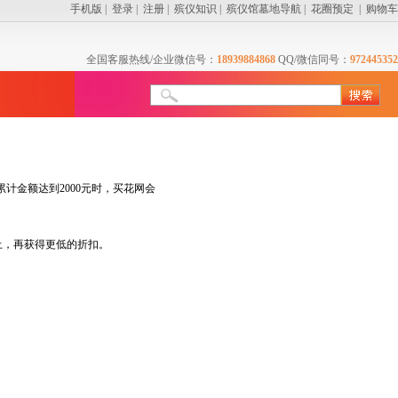
手机版
|
登录
|
注册
|
殡仪知识
|
殡仪馆墓地导航
|
花圈预定
|
购物车
全国客服热线/企业微信号：
18939884868
QQ/微信同号：
972445352
金额达到2000元时，买花网会
上，再获得更低的折扣。