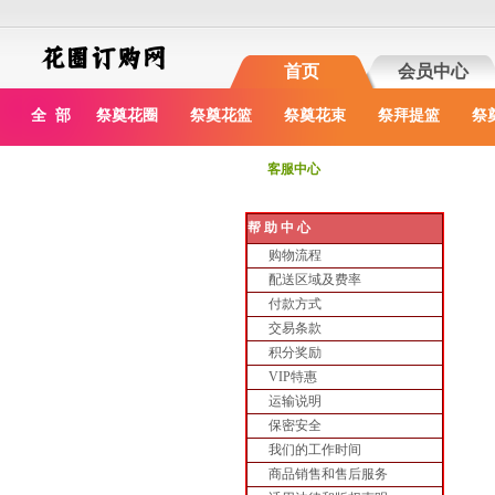
首页
会员中心
全 部
祭奠花圈
祭奠花篮
祭奠花束
祭拜提篮
祭
客服中心
帮 助 中 心
购物流程
配送区域及费率
付款方式
交易条款
积分奖励
VIP特惠
运输说明
保密安全
我们的工作时间
商品销售和售后服务