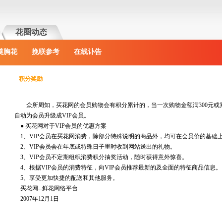
花圈动态
奠胸花
挽联参考
在线讣告
积分奖励
众所周知，买花网的会员购物会有积分累计的，当一次购物金额满300元或累计
自动为会员升级成VIP会员。
● 买花网对于VIP会员的优惠方案
1、VIP会员在买花网消费，除部分特殊说明的商品外，均可在会员价的基础
2、VIP会员会在年底或特殊日子里时收到网站送出的礼物。
3、VIP会员不定期组织消费积分抽奖活动，随时获得意外惊喜。
4、根据VIP会员的消费特征，向VIP会员推荐最新的及全面的特征商品信息。
5、享受更加快捷的配送和其他服务。
买花网--鲜花网络平台
2007年12月1日