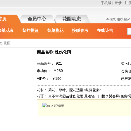
手机版
|
登录
|
注
首页
会员中心
花圈动态
全国客服热线/
祭奠花束
祭拜提篮
祭奠胸花
挽联参考
在线讣告
伤化雨
商品名称:株伤化雨
商品编号：
921
类 别
市场价：
￥280
会员
VIP价：
￥190
已被
花材：
菊花、绿叶、配花适量<祭拜花束>
花语：
真不幸满园苗株伤化雨 最难堪一门桃李哭春风(免费撰