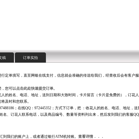
文稿
订单实拍
进行定单填写，直至网银在线支付，信息就会准确的传送给我们，经查收后会有客户服
琐，您可以
点击此处快速提交订单
。
花人的姓名、电话、地址，送到日期和大致时间，卡片留言（卡片是免费的），订花人
我们将及时和您联系。
97488186；在线QQ：972445352；方式下订单，把 ：收花人的姓名、电话、地址，
姓名、订花人联系电话，以及商品编号、数量等资料列出来，然后发到我们的客服Q
汇到我们的账户上，或者通过银行ATM机转账。
查看详情．．．