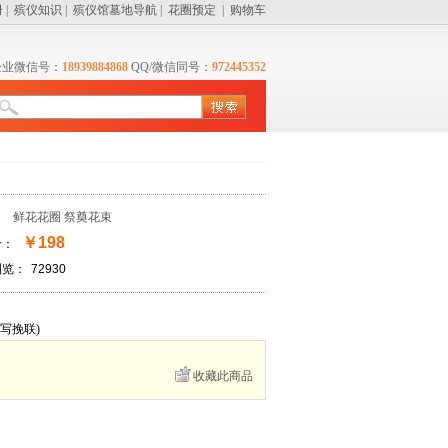
册
|
殡仪知识
|
殡仪馆墓地导航
|
花圈预定
|
购物车
企业微信号：
18939884868
QQ/微信同号：
972445352
：
鲜花花圈
祭奠花束
￥198
价：
浏览：
72930
写挽联)
收藏此商品