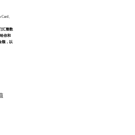
ard、
们汇整数
不给你和
金额，以