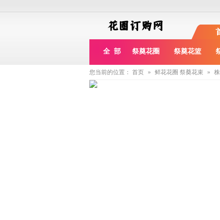
全 部
祭奠花圈
祭奠花篮
您当前的位置：
首页
»
鲜花花圈
祭奠花束
»
株