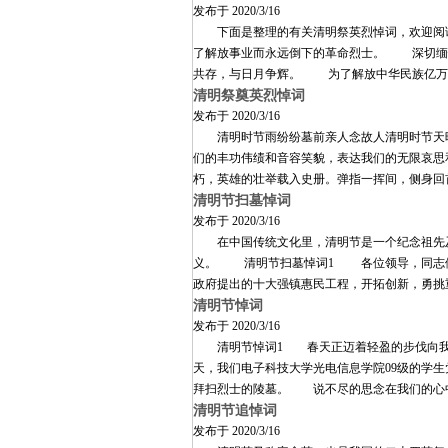
发布于
2020/3/16
下面是整理的有关清明祭英烈悼词，欢迎阅读
了解放事业而永远倒下的革命烈士。 深切缅
共存，与日月争辉。 为了解放中华民族亿万
清明祭奠英烈悼词
发布于
2020/3/16
清明时节雨纷纷墓前亲人念故人清明时节天晴
们的丰功伟绩和音容笑貌，表达我们的无限哀
朽，英雄的壮举载入史册。弹指一挥间，侧身
清明节扫墓悼词
发布于
2020/3/16
在中国传统文化里，清明节是一个纪念祖先及
义。 清明节扫墓悼词1 各位领导，同志们
政府提出的十大强镇惠民工程，开拓创新，勇挑
清明节悼词
发布于
2020/3/16
清明节悼词1 春天正迈着轻盈的步伐向我们
天，我们电子科技大学光电信息学院09级的学
拜扫烈士的陵墓。 说不尽的思念在我们的心
清明节追悼词
发布于
2020/3/16