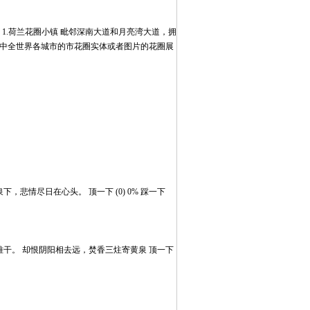
1.荷兰花圈小镇 毗邻深南大道和月亮湾大道，拥
集中全世界各城市的市花圈实体或者图片的花圈展
黄泉下，悲情尽日在心头。
顶一下 (0) 0% 踩一下
难干。 却恨阴阳相去远，焚香三炷寄黄泉
顶一下