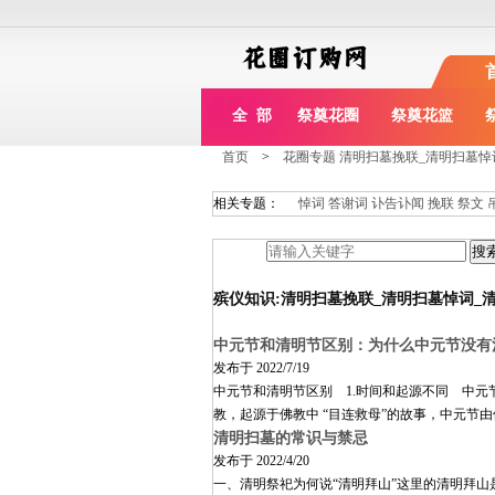
全 部
祭奠花圈
祭奠花篮
首页
>
花圈专题 清明扫墓挽联_清明扫墓悼
相关专题：
悼词
答谢词
讣告讣闻
挽联
祭文
殡仪知识:清明扫墓挽联_清明扫墓悼词_
中元节和清明节区别：为什么中元节没有
发布于
2022/7/19
中元节和清明节区别 1.时间和起源不同 中元
教，起源于佛教中 “目连救母”的故事，中元节
清明扫墓的常识与禁忌
发布于
2022/4/20
一、清明祭祀为何说“清明拜山”这里的清明拜