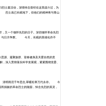
烈士墓活动，深情悼念曾经在这里战斗过，为
。 烈士虽已长眠地下，但他们的精神将与青山
，又一个缅怀先烈的日子。深切缅怀革命先烈
存，与日月争辉。 今天，长眠的英雄化作不
思源、凝聚族群、迎春健身及关爱自然的意
帜，深入贯彻落实科学发展观，紧紧围绕党委、
 清明雨浥千年思念,翠暖松寒万代永存。 今
国而捐躯的革命烈士的陵园，悼念先烈的英灵，