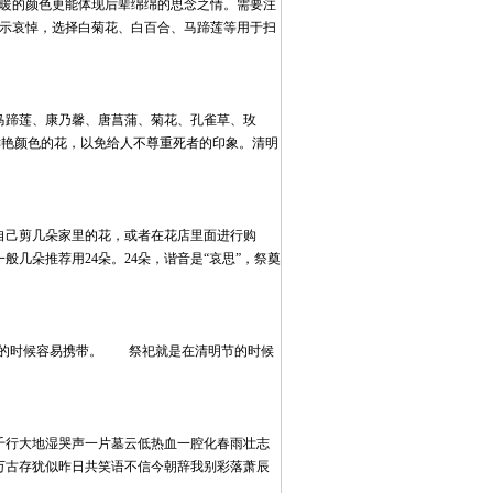
温暖的颜色更能体现后辈绵绵的思念之情。需要注
表示哀悼，选择白菊花、白百合、马蹄莲等用于扫
马蹄莲、康乃馨、唐菖蒲、菊花、孔雀草、玫
鲜艳颜色的花，以免给人不尊重死者的印象。清明
自己剪几朵家里的花，或者在花店里面进行购
几朵推荐用24朵。24朵，谐音是“哀思”，祭奠
的时候容易携带。 祭祀就是在清明节的时候
千行大地湿哭声一片墓云低热血一腔化春雨壮志
万古存犹似昨日共笑语不信今朝辞我别彩落萧辰