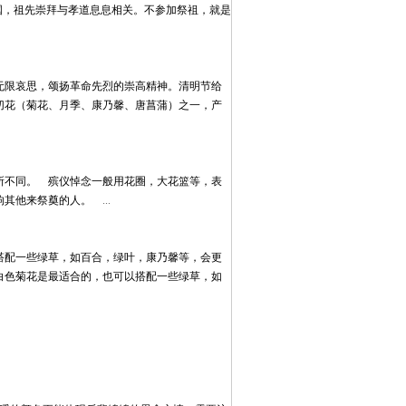
国，祖先崇拜与孝道息息相关。不参加祭祖，就是
无限哀思，颂扬革命先烈的崇高精神。清明节给
切花（菊花、月季、康乃馨、唐菖蒲）之一，产
所不同。 殡仪悼念一般用花圈，大花篮等，表
影响其他来祭奠的人。
...
搭配一些绿草，如百合，绿叶，康乃馨等，会更
白色菊花是最适合的，也可以搭配一些绿草，如