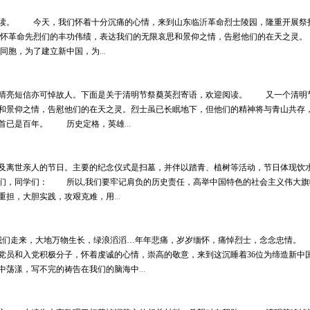
。 今天，我们怀着十分沉痛的心情，来到山东临沂革命烈士陵园，隆重开展祭扫
怀革命先烈们的丰功伟绩，表达我们的无限哀思和景仰之情，告慰他们的在天之灵
同胞，为了建立新中国，为
...
亮短信亦可悼故人。下面是关于清明节祭奠英烈寄语，欢迎阅读。 又一个清明节
思和景仰之情，告慰他们的在天之灵。烈士虽已长眠地下，但他们的精神将与青山共
回首已是百年。 历史定格，英雄
...
离世亲人的节日。主要的纪念仪式是扫墓，并伴以踏青、植树等活动，节日体现饮水
，同学们： 所以,我们要牢记肩负的历史责任，高举中国特色的社会主义伟大旗
重担，大胆实践，攻艰克难，用
...
走来，大地万物生长，绿浪滔滔…年年悲痛，岁岁缅怀，痛悼烈士，念念忠情。
生党员和入党积极分子，怀着虔诚的心情，崇高的敬意，来到这沉睡着36位为缔造新中
中荡漾，写不完的祷告在我们的脑海中
...