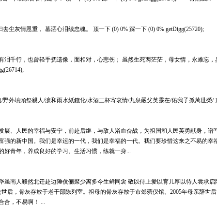
 扫去尘灰情恩重， 墓洒心泪续忠魂。
顶一下 (0) 0% 踩一下 (0) 0% getDigg(25720);
有泪千行，也曾轻手抚遗像，面相对，心悲伤； 虽然生死两茫茫，母女情，永难忘，
(26714);
/野外墳頭祭親人/涙和雨水紙錢化/水酒三杯寄哀情/九泉嚴父英靈在/佑我子孫萬世榮/
发展、人民的幸福与安宁，前赴后继，与敌人浴血奋战，为祖国和人民英勇献身，谱
富强的新中国。我们是幸运的一代，我们是幸福的一代。我们要珍惜这来之不易的幸
的好青年，养成良好的学习、生活习惯，练就一身
...
华虽南人毅然北迁赴边陲伉俪聚少离多今生鲜同衾 敬以侍上爱以育儿厚以待人尝承启
父亲去世后，骨灰存放于老干部陈列室。祖母的骨灰存放于市郊殡仪馆。2005年母亲辞
合合，不易啊！
...