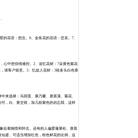
...
星的花语：想念。6、金鱼花的花语：悲哀。7、
寞，心中想你情难控。2、追忆花材：7朵黄色菊花
束，请客户留意。3、忆故人花材：3枝多头白色香
种中来选择：马蹄莲、康乃馨、唐菖蒲、菊花、
均可，白、黄交错，加几枝紫色的勿忘我，这样
则象征着惋惜和怀念。还有的人偏爱蓬莱松、唐菖
者仙逝，可适当增加红色，粉色鲜花的比例，这