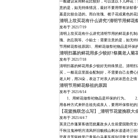
一般建议采用鲜花比较好，可以送以下几种花：
意的是，如无特殊情况，最好不要用带有浓郁香
墓是比较合适的。而白玫瑰、栀子花或素色的花
清明上坟买花有什么讲究?清明节用鲜花
发布于
2021/7/19
清明上坟买花有什么讲究清明节用的鲜花多扎制
瑰、勿忘我等。小贴士：需要注意的是，如无特
节用鲜花祭祖原因1、用鲜花做祭祀物品是环保
清明扫墓的鲜花用多少较好?祭奠老人菊
发布于
2021/7/18
清明扫墓的鲜花用多少较好无特殊禁忌。清明扫
买，一般花店里面会配制好，不需要自己去费心搭
老人时，用24朵，表达了对亲人的浓浓思念之
清明节用鲜花祭祖的原因
发布于
2021/6/14
1、用鲜花做祭祀物品是环保的行为。 2、
用各种方式来怀念祖先或亲人，要用环保祭祀的
【花篮挽联怎么写】_清明节花篮挽联大
发布于
2021/4/4 7
英灵已作蓬莱客德范犹薰政乡人生前爱国勤劳支
千秋泣鬼神明月清风怀旧貌残山剩水读遗诗三径
悲夜月芳留梓里已青风白马素车挥别泪青天碧海