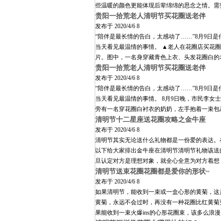
些温暖的颜色更能体现后辈绵绵的思念之情。需
贵阳一拾荒老人清明节买花圈送老伴
发布于
2020/4/6 8
“陪伴是最长情的告白，太感动了……”8月9
当天看见最温情的事情。 ▲老人在花圈店买花圈
片。图中，一名身穿藏青色上衣、头发花圈白的
贵阳一拾荒老人清明节买花圈送老伴
发布于
2020/4/6 8
“陪伴是最长情的告白，太感动了……”8月9
当天看见最温情的事情。 8月9日晚，市民李
旁有一名穿花圈白衬衣的奶奶，左手抱着一束包
清明节十二星座送花圈攻略之金牛座
发布于
2020/4/6 8
清明节其实无论送什么礼物都是一份爱的表达。
以下给大家排出金牛座在清明节清明节礼物该送
旦认定对方是理想对象，就全心全意为对方着想
清明节送束花圈花圈都是爱你的形状~
发布于
2020/4/6 8
如果清明节，能收到一束或一盒心形的黄菊，这
黄菊，永远不会过时，再没有一种花圈比红黄菊
果能收到一束火爆ins的心形花圈束，该多么浪