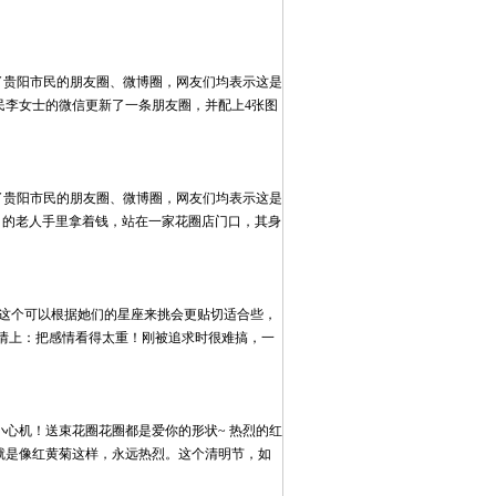
了贵阳市民的朋友圈、微博圈，网友们均表示这是
市民李女士的微信更新了一条朋友圈，并配上4张图
了贵阳市民的朋友圈、微博圈，网友们均表示这是
白的老人手里拿着钱，站在一家花圈店门口，其身
这个可以根据她们的星座来挑会更贴切适合些，
情上：把感情看得太重！刚被追求时很难搞，一
心机！送束花圈花圈都是爱你的形状~ 热烈的红
就是像红黄菊这样，永远热烈。这个清明节，如