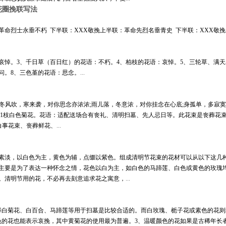
花圈挽联写法
命烈士永垂不朽 下半联：XXX敬挽上半联：革命先烈名垂青史 下半联：XXX敬挽
哀悼。3、千日草（百日红）的花语：不朽。4、柏枝的花语：哀悼。5、三轮草、满天
问。8、三色堇的花语：思念。
...
：冬风吹，寒来袭，对你思念亦浓浓;雨儿落，冬意浓，对你挂念在心底;身孤单，多寂
合+1枝白色菊花。花语：适配送场合有丧礼、清明扫墓、先人忌日等。此花束是丧葬花
白事花束、丧葬鲜花、
...
素淡，以白色为主，黄色为辅，点缀以紫色。组成清明节花束的花材可以从以下这几
主要是为了表达一种怀念之情，花色以白为主，如白色的马蹄莲、白色或黄色的玫瑰
。清明节用的花，不必再去刻意追求花之寓意，
...
择白菊花、白百合、马蹄莲等用于扫墓是比较合适的。而白玫瑰、栀子花或素色的花
色的花也能表示哀挽，其中黄菊花的使用最为普遍。3、温暖颜色的花如果是古稀年长