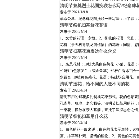
清明节祭奠烈士花圈挽联怎么写?纪念碑
发布于
2021/1/9 8
革命公墓、纪念碑花圈挽联一般写法：上半联：革
清明节祭祀扫墓鲜花花语
发布于
2020/4/14
1、文竹的花语：永恒。2、柳枝的花语：悲伤、
花簪（景天科青锁龙属植物）的花语：同情、慰
清明节扫墓花束表达什么含义
发布于
2020/4/14
1、哀思花材：19枝大朵白色菊花+小菊。花语
+10枝白色紫罗兰（或金鱼草）+2枝白香水百
水百合+19枝黄色菊花。花语：特殊场合用花。
清明节送花，给不同的人送不同的花
发布于
2020/4/14
清明节用的鲜花多扎制成花束形式。花的色彩要
孔雀草、玫瑰、勿忘我等。清明节扫墓用的花，
一束花，摆放在亲人墓前，寄托了深深思念之情
清明节祭祀扫墓用什么花
发布于
2020/4/14
1、白色的花一般来说，白色的花表示哀悼，选
蒲、排草等朴素、坚韧的植物。2、黄色的花黄