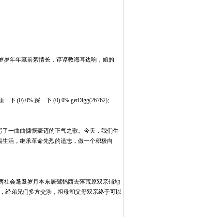
岁岁年年墓前絮情长，谆谆教诲耳边响，娘的
顶一下 (0) 0% 踩一下 (0) 0% getDigg(26762);
写了一曲曲慷慨豪迈的正气之歌。今天，我们生
福生活，继承革命先烈的遗志，做一个积极向
两社会耄耋岁月本东居驾鹤西去落荒原双亲铺地
世后，经弟兄们多方交涉，祖母和父母双亲终于可以