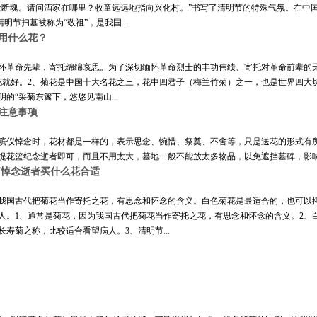
欲断魂。请问酒家在哪里？牧童远远地指向兴化村。”书写了清明节的特殊气氛。在中
清明节扫墓被称为“敬祖”，是我国
...
用什么花？
怀革命先辈，寄托绵绵哀思。为了深切缅怀革命烈士的丰功伟绩、寄托对革命前辈的
花就好。2、菊花是中国十大名花之三，花中四君子（梅兰竹菊）之一，也是世界四大
明的“采菊东篱下，悠悠见南山
...
注意事项
殡仪悼念时，花材都是一样的，表示思念、惋惜、祭奠、不舍等，只是送花的形式有
手提花篮纪念逝者即可，而且不用太大，墓地一般不能放太多物品，以免遮挡墓碑，
节悼念逝者买什么花合适
我国古代把菊花当作寄托之花，有思念和怀念的含义。白色菊花是最适合的，也可以
人。1、通常是菊花，因为我国古代把菊花当作寄托之花，有思念和怀念的含义。2、
长寿菊之称，比较适合看望病人。3、清明节
...