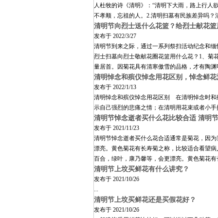
人杜牧的诗《清明》：“清明下大雨，路上行人
不孝顺，忘祖的人。2.清明扫墓有民族差异吗？
清明节向烈士送什么花篮？给烈士献花篮
发布于
2022/3/27
清明节到来之际，通过一系列祭扫活动纪念和缅
烈士扫墓向烈士敬献花圈花篮用什么花？1、菊
量居首。因菊花具有清寒傲雪的品格，才有陶渊
清明悼念和殡仪悼念用花区别，悼念鲜花
发布于
2022/1/13
清明悼念和殡仪悼念用花区别 在清明悼念时和
示自己强烈的悲痛之情；在清明用花束或者小
清明节悼念逝者买什么花比较合适 清明
发布于
2021/11/23
清明节悼念逝者买什么花合适通常是菊花，因为
漂亮。黄色菊花有长寿菊之称，比较适合看望病
百合，绿叶，康乃馨等，会更漂亮。黄色菊花有
清明节上坟买鲜花有什么讲究？
发布于
2021/10/26
...
清明节上坟买鲜花还是买假花好？
发布于
2021/10/26