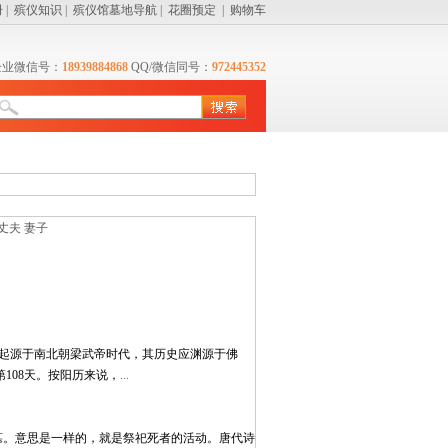
册
|
殡仪知识
|
殡仪馆墓地导航
|
花圈预定
|
购物车
企业微信号：
18939884868
QQ/微信同号：
972445352
丈夫
妻子
早起源于南北朝梁武帝时代，其历史应渊源于佛
108天。按阳历来说，
...
墓。意思是一样的，就是祭祀死者的活动。唐代诗