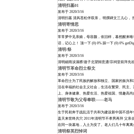
清明扫墓01
发布于
2020/3/16
清明扫墓 清风苍松伴双亲， 明撰碑文三儿心，
清明寄情思
发布于
2020/3/16
常常梦中见亲娘，母容颜，依旧样，暮然醒来唯
话，记心上！
顶一下 (0) 0% 踩一下 (0) 0% getDigg
清明/祭
发布于
2020/3/16
清明細雨涙濕襟/遊子北望歸意濃/宗祠堂前拜先祖
清明节革命烈士祭文
发布于
2020/3/16
革命烈士为了民族的解放和独立、国家的振兴和
活在幸福的社会主义社会，生活在繁荣、民主、
上、身体健康、热爱生活、热爱祖国、情趣高尚
清明节敬为父母奉联——老马
发布于
2020/3/16
生于民初奔于战乱活于共和为建设新中国不惑年
盖天来世终共穴 2011年清明节不孝男再拜 
在同一块墓地，入土为安了。老人们几十年离离
清明祭英烈悼词