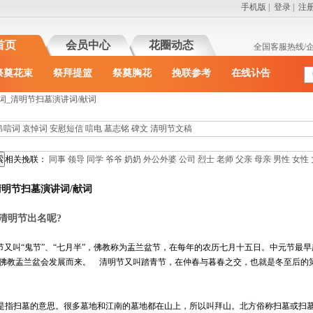
手机版
|
登录
|
注
首页
会员中心
花圈动态
全国客服热线/
祭奠花束
祭拜提篮
祭奠胸花
挽联参考
在线讣告
词_清明节扫墓演讲词/献词
吊唁词
哀悼词
安慰短信
唁电
墓志铭
碑文
清明节文稿
相关挽联：
同事
领导
同学
爷爷
奶奶
外公外婆
公司
烈士
老师
父亲
母亲
男性
女性
清明节扫墓演讲词/献词
清明节出名呢?
节又叫“鬼节”、“七月半”，佛教称为盂兰盆节，在每年的农历七月十五日。中元节最
由佛教盂兰盆会发展而来。 清明节又叫踏青节，在仲春与暮春之交，也就是冬至后的第
山是指扫墓的意思。很多墓地和江南的墓地都在山上，所以叫拜山。北方俗称扫墓或扫