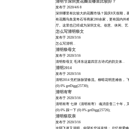
清明节深圳赏花圈去哪里比较好？
发布于
2020/4/6 8
深圳哪里有比较大的花圈市场？国庆8天假期，喜
有花圈鸟鱼宠奇石等商家280余家，更有国内
厅。这里也已经成为深圳文化、创意、休闲、艺
.
怎么写清明祭文
发布于
2020/3/16
怎么写清明
...
清明祭母文
发布于
2020/3/16
清明祭母文 毛泽东这篇四言古诗式的韵文体
...
清明2014
发布于
2020/3/16
清明2014 凭栏脉脉望春流。柳暗花明意难收
(0) 0% getDigg(25730);
清明有寄
发布于
2020/3/16
清明有寄 七律《清明有寄》 魂消音杳二十年，
(0) 0% 踩一下 (0) 0% getDigg(25726);
清明祭双亲
发布于
2020/3/16
光阴飞逝又清明，仰望长空诉哀情； 总忆慈爱