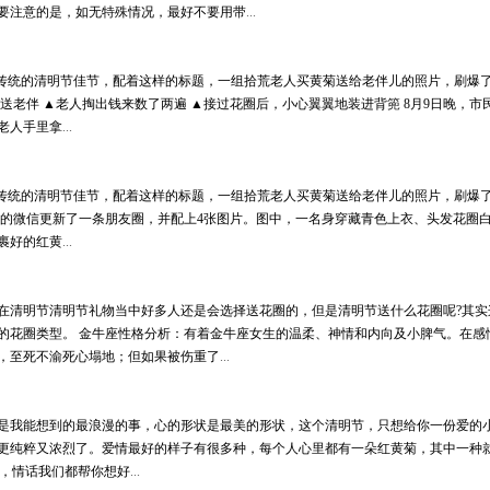
要注意的是，如无特殊情况，最好不要用带
...
日是传统的清明节佳节，配着这样的标题，一组拾荒老人买黄菊送给老伴儿的照片，刷爆
送老伴 ▲老人掏出钱来数了两遍 ▲接过花圈后，小心翼翼地装进背篼 8月9日晚，
老人手里拿
...
日是传统的清明节佳节，配着这样的标题，一组拾荒老人买黄菊送给老伴儿的照片，刷爆
女士的微信更新了一条朋友圈，并配上4张图片。图中，一名身穿藏青色上衣、头发花圈
裹好的红黄
...
在清明节清明节礼物当中好多人还是会选择送花圈的，但是清明节送什么花圈呢?其实
的花圈类型。 金牛座性格分析：有着金牛座女生的温柔、神情和内向及小脾气。在感
，至死不渝死心塌地；但如果被伤重了
...
是我能想到的最浪漫的事，心的形状是最美的形状，这个清明节，只想给你一份爱的小
更纯粹又浓烈了。爱情最好的样子有很多种，每个人心里都有一朵红黄菊，其中一种
漫，情话我们都帮你想好
...