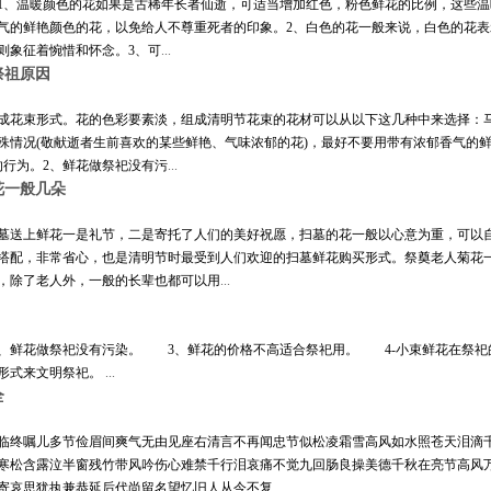
1、温暖颜色的花如果是古稀年长者仙逝，可适当增加红色，粉色鲜花的比例，这些
气的鲜艳颜色的花，以免给人不尊重死者的印象。2、白色的花一般来说，白色的花
则象征着惋惜和怀念。3、可
...
祭祖原因
成花束形式。花的色彩要素淡，组成清明节花束的花材可以从以下这几种中来选择：
殊情况(敬献逝者生前喜欢的某些鲜艳、气味浓郁的花)，最好不要用带有浓郁香气的
的行为。2、鲜花做祭祀没有污
...
花一般几朵
墓送上鲜花一是礼节，二是寄托了人们的美好祝愿，扫墓的花一般以心意为重，可以
配，非常省心，也是清明节时最受到人们欢迎的扫墓鲜花购买形式。祭奠老人菊花一般
情，除了老人外，一般的长辈也都可以用
...
鲜花做祭祀没有污染。 3、鲜花的价格不高适合祭祀用。 4-小束鲜花在祭祀
形式来文明祭祀。
...
全
临终嘱儿多节俭眉间爽气无由见座右清言不再闻忠节似松凌霜雪高风如水照苍天泪滴
寒松含露泣半窗残竹带风吟伤心难禁千行泪哀痛不觉九回肠良操美德千秋在亮节高风
寄哀思犹执兼恭延后代尚留名望忆旧人从今不复
...