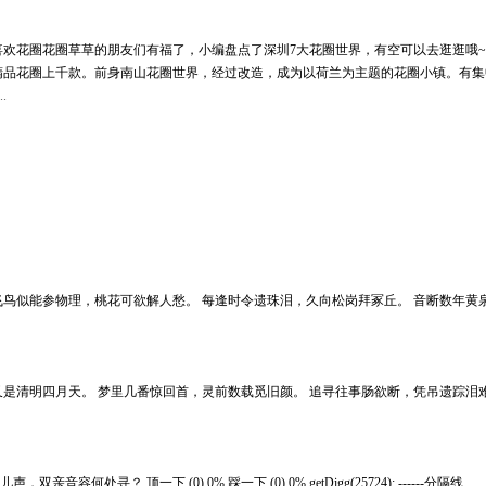
欢花圈花圈草草的朋友们有福了，小编盘点了深圳7大花圈世界，有空可以去逛逛哦~ 
外精品花圈上千款。前身南山花圈世界，经过改造，成为以荷兰为主题的花圈小镇。有
..
， 飞鸟似能参物理，桃花可欲解人愁。 每逢时令遗珠泪，久向松岗拜冢丘。 音断数年
又是清明四月天。 梦里几番惊回首，灵前数载觅旧颜。 追寻往事肠欲断，凭吊遗踪泪
喚儿声，双亲音容何处寻？
顶一下 (0) 0% 踩一下 (0) 0% getDigg(25724);
------分隔线
...