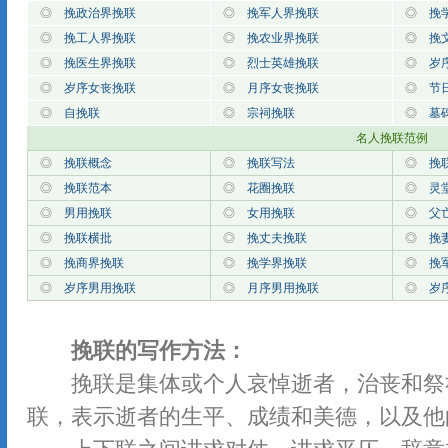
◎
挽政治界挽联
◎
挽军人界挽联
◎
挽
◎
挽工人界挽联
◎
挽农业界挽联
◎
挽
◎
挽医生界挽联
◎
烈士英雄挽联
◎
岁
◎
岁序女丧挽联
◎
月序女丧挽联
◎
节
◎
自挽联
◎
宗祠挽联
◎
墓
名人挽联范例
◎
挽联概念
◎
挽联写法
◎
挽
◎
挽联范本
◎
花圈挽联
◎
灵
◎
男用挽联
◎
女用挽联
◎
父
◎
挽联横批
◎
挽丈夫挽联
◎
挽
◎
挽商界挽联
◎
挽学界挽联
◎
挽
◎
岁序男用挽联
◎
月序男用挽联
◎
岁
挽联的写作方法：
挽联是集体或个人哀悼逝者，治丧和祭
联，表示逝者的生平、成绩和美德，以及他