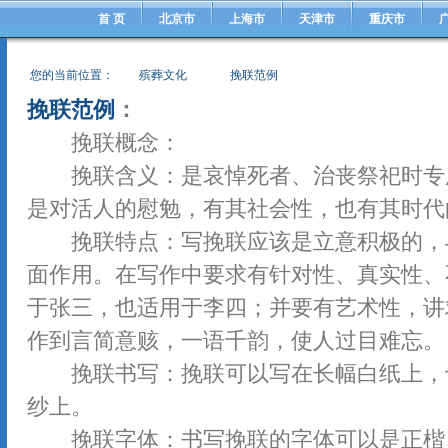
首 页
北京市
上海市
天津市
重庆市
您的当前位置：
殡葬文化
挽联范例
挽联范例
：
挽联概念：
挽联含义：是哀悼死者、治丧祭祀时专
是对活人的慰勉，有其社会性，也有其时代
挽联特点：写挽联应该是立意积极的，
面作用。在写作中要求有针对性、真实性、
于张三，也适用于李四；并要有艺术性，讲
作到言简意赅，一语千韵，使人过目难忘。
挽联书写：挽联可以写在长幅白纸上，
纱上。
挽联字体：书写挽联的字体可以是正楷