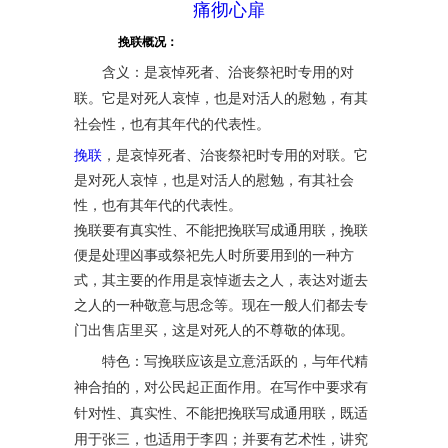
痛彻心扉
挽联概况：
含义：是哀悼死者、治丧祭祀时专用的对
联。它是对死人哀悼，也是对活人的慰勉，有其
社会性，也有其年代的代表性。
，是哀悼死者、治丧祭祀时专用的对联。它
挽联
是对死人哀悼，也是对活人的慰勉，有其社会
性，也有其年代的代表性。
挽联要有真实性、不能把挽联写成通用联，挽联
便是处理凶事或祭祀先人时所要用到的一种方
式，其主要的作用是哀悼逝去之人，表达对逝去
之人的一种敬意与思念等。现在一般人们都去专
门出售店里买，这是对死人的不尊敬的体现。
特色：写挽联应该是立意活跃的，与年代精
神合拍的，对公民起正面作用。在写作中要求有
针对性、真实性、不能把挽联写成通用联，既适
用于张三，也适用于李四；并要有艺术性，讲究