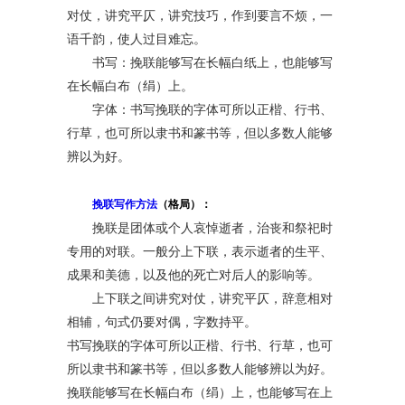
对仗，讲究平仄，讲究技巧，作到要言不烦，一
语千韵，使人过目难忘。
书写：挽联能够写在长幅白纸上，也能够写
在长幅白布（绢）上。
字体：书写挽联的字体可所以正楷、行书、
行草，也可所以隶书和篆书等，但以多数人能够
辨以为好。
挽联写作方法
（格局）：
挽联是团体或个人哀悼逝者，治丧和祭祀时
专用的对联。一般分上下联，表示逝者的生平、
成果和美德，以及他的死亡对后人的影响等。
上下联之间讲究对仗，讲究平仄，辞意相对
相辅，句式仍要对偶，字数持平。
书写挽联的字体可所以正楷、行书、行草，也可
所以隶书和篆书等，但以多数人能够辨以为好。
挽联能够写在长幅白布（绢）上，也能够写在上