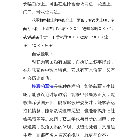
长幅白纸上。可贴在追悼会会场两边、花圈上、
门口、骨灰盒两边。
花圈和祭幛上的挽条分上下两条，右边为上联，左
面为下联，上联常用“吊唁ＸＸＸ”，“悲痛吊唁ＸＸＸ”，
或“某某某千古”；下联常用“ＸＸＸ敬挽”，“ＸＸＸ泣
挽”，“ＸＸＸ拜挽”
自做挽联：
对联为我国独有国宝，而挽联之叙事抒发，
在对联家族中独具特色。它既有艺术价值，又有
社会历史价值。
挽联的写法
是多种多样的。能够叙写人生崎
岖，能够议论时事政治，能够申张民族正义，能
够痛斥误国奸邪，能够讴歌雄姿英才，能够表达
抱负情趣，能够叙说遗志愿望，也能够揭穿旧社
会黑暗等等。总归，它是年代与日子的回声，传
统道德，政治关系的体现。既留念死者，又启迪
生者，而那些名人名家的挽联，就更与众不同