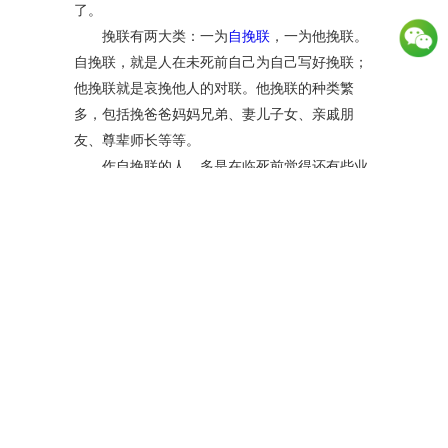
了。
挽联有两大类：一为
自挽联
，一为他挽联。
自挽联，就是人在未死前自己为自己写好挽联；
他挽联就是哀挽他人的对联。他挽联的种类繁
多，包括挽爸爸妈妈兄弟、妻儿子女、亲戚朋
友、尊辈师长等等。
作自挽联的人，多是在临死前觉得还有些业
未成，事未了，抑或对亲人、对同事同志有遗志
要托，有遗愿要嘱，或对世人有话要说，有冤要
伸等等情由，因此自挽联也有多种类型：有人被
杀前写自挽联，有人自杀前写自挽联，有人病中
写自挽联，有人写遗言式自挽联，有人写自传式
自挽联，有人写感伤式的自挽联，更有人写诙谐
式自挽联等等。
我国在秦汉曾经就有一种习俗，人死以后要
在灵柩前竖一旗幡，上写死者姓名，以资差异，
这种旗幡叫铭旌，亦作明旌。《仪礼·士丧