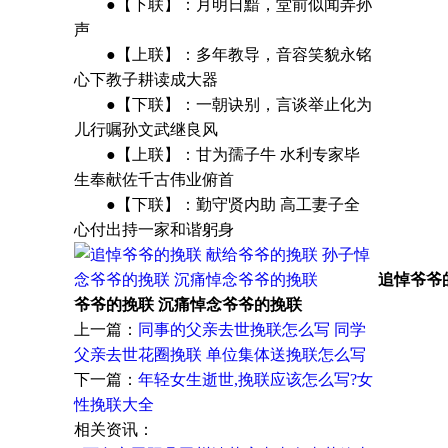
●【下联】：月明日黯，堂前似闻弄孙
声
●【上联】：多年教导，音容笑貌永铭
心下教子耕读成大器
●【下联】：一朝诀别，言谈举止化为
儿行嘱孙文武继良风
●【上联】：甘为孺子牛 水利专家毕
生奉献佐千古伟业俯首
●【下联】：勤守贤内助 高工妻子全
心付出持一家和谐躬身
追悼爷爷
爷爷的挽联 沉痛悼念爷爷的挽联
上一篇：
同事的父亲去世挽联怎么写 同学
父亲去世花圈挽联 单位集体送挽联怎么写
下一篇：
年轻女生逝世,挽联应该怎么写?女
性挽联大全
相关资讯：