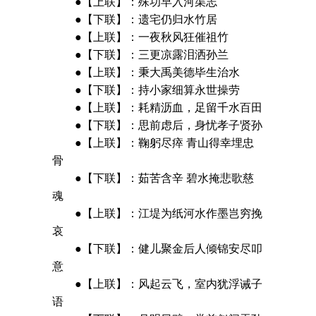
●【上联】：殊功早入河渠志
●【下联】：遗宅仍归水竹居
●【上联】：一夜秋风狂催祖竹
●【下联】：三更凉露泪洒孙兰
●【上联】：秉大禹美德毕生治水
●【下联】：持小家细算永世操劳
●【上联】：耗精沥血，足留千水百田
●【下联】：思前虑后，身忧孝子贤孙
●【上联】：鞠躬尽瘁 青山得幸埋忠
骨
●【下联】：茹苦含辛 碧水掩悲歌慈
魂
●【上联】：江堤为纸河水作墨岂穷挽
哀
●【下联】：健儿聚金后人倾锦安尽叩
意
●【上联】：风起云飞，室内犹浮诫子
语