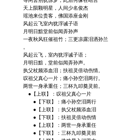
等闲暂别犹惊梦，此后何缘在晤言
天上陨颗明星，人间少名俊杰
瑶池来位贵客，佛国添座金刚
风起云飞室内犹浮诫子语
月明日黯堂前似闻弄孙声
一夜秋风狂催祖竹；三更凉露泪洒孙兰
。
风起云飞，室内犹浮诫子语；
月明日黯，堂前似闻弄孙声。
执父杖频添血泪；扶祖灵倍动伤情。
叹祖父真心一片；痛小孙空泪两行。
两世一身承重任；三杯九叩奠灵前。
●【上联】：叹祖父真心一片
●【下联】：痛小孙空泪两行
●【上联】：执父杖频添血泪
●【下联】：扶祖灵倍动伤情
●【上联】：两世一身承重任
●【下联】：三杯九叩奠灵前