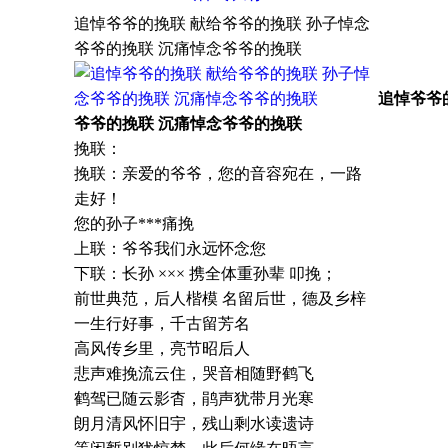
追悼爷爷的挽联 献给爷爷的挽联 孙子悼念
爷爷的挽联 沉痛悼念爷爷的挽联
追悼爷爷
爷爷的挽联 沉痛悼念爷爷的挽联
挽联：
挽联：亲爱的爷爷，您的音容宛在，一路
走好！
您的孙子***痛挽
上联：爷爷我们永远怀念您
下联：长孙 ××× 携全体重孙辈 叩挽；
前世典范，后人楷模 名留后世，德及乡梓
一生行好事，千古留芳名
高风传乡里，亮节昭后人
悲声难挽流云住，哭音相随野鹤飞
鹤驾已随云影杳，鹃声犹带月光寒
朗月清风怀旧宇，残山剩水读遗诗